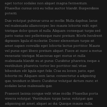
eget tortor sodales non aliquet magna fermentum.
Phasellus cursus orci eu tellus auctor blandit. Suspendisse
potenti.
Duis volutpat pulvinar urna ac mollis. Nulla dapibus, lacus
vel malesuada ullamcorper, leo mauris lobortis velit, eget
tristique dolor ipsum id nulla. Aliquam consequat turpis sed
justo varius nec pellentesque nunc pretium. Morbi hendrerit
dignissim ligula id molestie. Donec elementum turpis sit
amet sapien convallis eget lobortis lectus porttitor. Mauris
vel purus eget libero pretium aliquet. Fusce at nunc a metus
venenatis tristique. Maecenas eget metus et nulla
malesuada blandit eu at purus. Curabitur pharetra, neque a
vestibulum pharetra, tortor leo porttitor nisl, vitae
bibendum elit ligula eget felis. Cras eu lorem justo, eget
lobortis mi. Aliquam sem lacus, consectetur a adipiscing
quis, tincidunt in libero. Curabitur volutpat dictum nunc, et
sodales lacus malesuada quis.
Praesent lacinia congue velit vitae mollis. Phasellus porta
viverra volutpat. Vestibulum turpis lacus, volutpat quis
adipiscing sit amet, aliquet ac dui. Quisque mauris nulla,