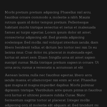
Morbi pretium pretium adipiscing. Phasellus nisl arcu,
faucibus ornare commodo a, molestie a nibh. Mauris
rutrum quam id dolor tempus pretium. Pellentesque
habitant morbi tristique senectus et netus et malesuada
fames ac turpis egestas. Lorem ipsum dolor sit amet,
consectetur adipiscing elit. Sed gravida adipiscing
scelerisque. Sed mollis, nisl volutpat interdum iaculis, diam
libero hendrerit tellus, et dictum leo tortor nec nisi. In eu
lacinia risus. Cras dolor mi, placerat in malesuada eget,
luctus sit amet sem. Etiam fringilla urna sit amet sapien
suscipit cursus. Nulla tristique pretium sapien in ornare. Ut
urna arcu, cursus a venenatis a, accumsan at elit.
Aenean lacinia, nulla nec faucibus egestas, libero arcu
iaculis massa, et ullamcorper nisi enim ac erat. Phasellus
quis magna id magna imperdiet dapibus. Morbi pulvinar
dignissim tristique. Vestibulum ante ipsum primis in faucibus
orci luctus et ultrices posuere cubilia Curae; Nunc
fermentum sagittis tortor at placerat. Integer mollis
adipiscing orci, id molestie elit aliquam at. Sed tincidunt mi