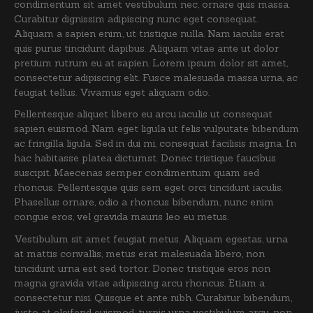
condimentum sit amet vestibulum nec, ornare quis massa.
Curabitur dignissim adipiscing nunc eget consequat.
Aliquam a sapien enim, ut tristique nulla. Nam iaculis erat
quis purus tincidunt dapibus. Aliquam vitae ante ut dolor
pretium rutrum eu at sapien. Lorem ipsum dolor sit amet,
consectetur adipiscing elit. Fusce malesuada massa urna, ac
feugiat tellus. Vivamus eget aliquam odio.
Pellentesque aliquet libero eu arcu iaculis ut consequat
sapien euismod. Nam eget ligula ut felis vulputate bibendum
ac fringilla ligula. Sed in dui mi, consequat facilisis magna. In
hac habitasse platea dictumst. Donec tristique faucibus
suscipit. Maecenas semper condimentum quam sed
rhoncus. Pellentesque quis sem eget orci tincidunt iaculis.
Phasellus ornare, odio a rhoncus bibendum, nunc enim
congue eros, vel gravida mauris leo eu metus.
Vestibulum sit amet feugiat metus. Aliquam egestas, urna
at mattis convallis, metus erat malesuada libero, non
tincidunt urna est sed tortor. Donec tristique eros non
magna gravida vitae adipiscing arcu rhoncus. Etiam a
consectetur nisi. Quisque et ante nibh. Curabitur bibendum,
justo at eleifend euismod, turpis urna vestibulum arcu, non